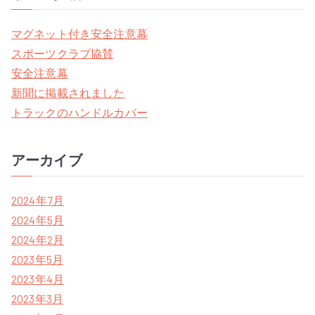
r
c
マグネット付き安全注意幕
h
スポーツクラブ協賛
f
安全注意幕
o
新聞に掲載されました
r
トラックのハンドルカバー
:
アーカイブ
2024年7月
2024年5月
2024年2月
2023年5月
2023年4月
2023年3月