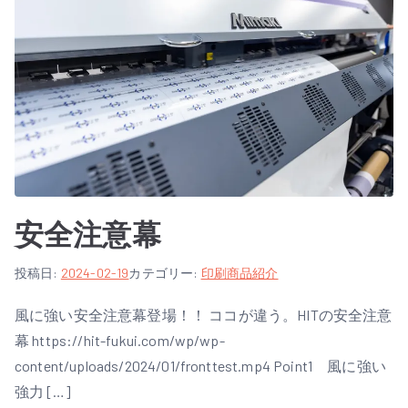
安全注意幕
作
投稿日:
2024-02-19
カテゴリー:
印刷商品紹介
者
風に強い安全注意幕登場！！ ココが違う。HITの安全注意
:
幕 https://hit-fukui.com/wp/wp-
a
d
content/uploads/2024/01/fronttest.mp4 Point1 風に強い
m
強力 […]