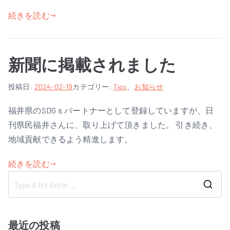
i
n
続きを読む
新聞に掲載されました
新
作
投稿日:
コ
2024-02-19
カテゴリー:
Tips
、
お知らせ
聞
者
メ
福井県のSDGｓパートナーとして登録していますが、日
に
:
ン
刊県民福井さんに、取り上げて頂きました。 引き続き、
掲
a
ト
載
d
は
地域貢献できるよう精進します。
さ
m
ま
れ
続きを読む
i
だ
ま
n
あ
し
り
S
た
ま
e
へ
せ
a
最近の投稿
の
ん