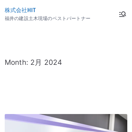
内
株式会社HIT
容
福井の建設土木現場のベストパートナー
を
ス
キ
ッ
プ
Month:
2月 2024
ホーム
2024年
2月