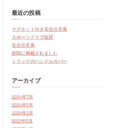
e
a
最近の投稿
r
c
マグネット付き安全注意幕
h
スポーツクラブ協賛
f
安全注意幕
o
新聞に掲載されました
r
トラックのハンドルカバー
:
アーカイブ
2024年7月
2024年5月
2024年2月
2023年5月