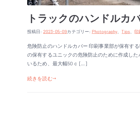
トラックのハンドルカ
ト
作
投稿日:
コ
2023-05-09
カテゴリー:
Photography
、
Tips
、
印
ラ
者
メ
危険防止のハンドルカバー 印刷事業部が保有する
ッ
:
ン
の保有するユニックの危険防止のために作成した
ク
a
ト
の
d
は
いるため、最大幅50ｃ […]
ハ
m
ま
ン
続きを読む
i
だ
ド
n
あ
ル
り
カ
ま
バ
せ
ー
ん
へ
の