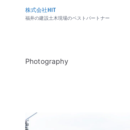
内
株式会社HIT
容
福井の建設土木現場のベストパートナー
を
ス
キ
ッ
プ
Photography